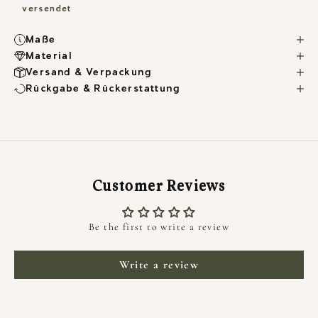
versendet
Maße
Material
Versand & Verpackung
Rückgabe & Rückerstattung
Customer Reviews
Be the first to write a review
HALTE MICH AUF DEM LAUFENDEN
Write a review
NEWSLETTER
Newsletter abonnieren um Neuigkeiten,
exklusive Angebote und 10 % Rabatt auf die