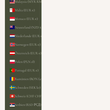
Malaysia (MYR RM)
Malta (EUR €)
Monaco (EUR €)
Neuseeland (NZD $)
Niederlande (EUR €)
Norwegen (EUR €)
Österreich (EUR €)
Polen (PLN zł)
Portugal (EUR €)
Rumänien (RON Lei)
Schweden (SEK kr)
Schweiz (CHF CHF)
Serbien (RSD РСД)