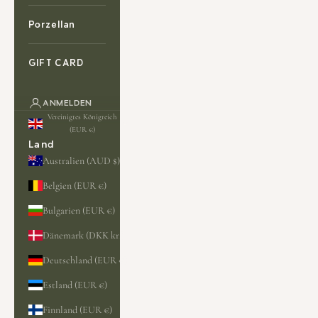
Porzellan
GIFT CARD
ANMELDEN
Vereinigtes Königreich
(EUR €)
Land
Australien (AUD $)
Belgien (EUR €)
Bulgarien (EUR €)
Dänemark (DKK kr.)
Deutschland (EUR €)
Estland (EUR €)
Finnland (EUR €)