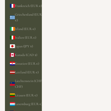
Frankreich (EUR €)
Griechenland (EUR
€)
Irland (EUR €)
Italien (EUR €)
Japan (JPY ¥)
Kanada (CAD $)
Kroatien (EUR €)
Lettland (EUR €)
Liechtenstein (CHF
CHF)
Litauen (EUR €)
Luxemburg (EUR €)