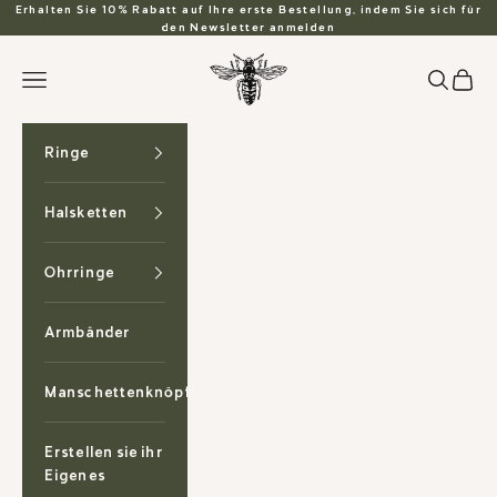
Zum Inhalt springen
Erhalten Sie 10% Rabatt auf Ihre erste Bestellung, indem Sie sich für
den Newsletter anmelden
Anzu Jewelry
Suchen
Waren
Menü
Ringe
Halsketten
Ohrringe
Armbänder
Manschettenknöpfe
Erstellen sie ihr
Eigenes