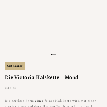
Gehe zu Element 1
Gehe zu Element 2
Gehe zu Element 3
Gehe zu Element 4
Auf Lager
Die Victoria Halskette – Mond
Angebot
€160,00
Die zeitlose Form einer feiner Halskette wird mit einer
einzigartigen und detaillierten Zeichnung individuell