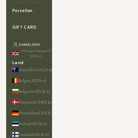
Porzellan
GIFT CARD
ANMELDEN
Vereinigtes Königreich
(EUR €)
Land
Australien (AUD $)
Belgien (EUR €)
Bulgarien (EUR €)
Dänemark (DKK kr.)
Deutschland (EUR €)
Estland (EUR €)
Finnland (EUR €)