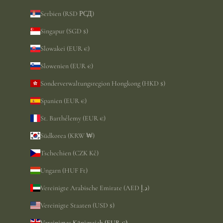
Serbien (RSD РСД)
Singapur (SGD $)
Slowakei (EUR €)
Slowenien (EUR €)
Sonderverwaltungsregion Hongkong (HKD $)
Spanien (EUR €)
St. Barthélemy (EUR €)
Südkorea (KRW ₩)
Tschechien (CZK Kč)
Ungarn (HUF Ft)
Vereinigte Arabische Emirate (AED د.إ)
Vereinigte Staaten (USD $)
Vereinigtes Königreich (EUR €)