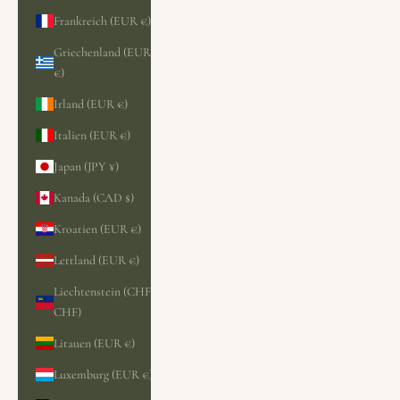
Frankreich (EUR €)
Griechenland (EUR
€)
Irland (EUR €)
Italien (EUR €)
Japan (JPY ¥)
Kanada (CAD $)
Kroatien (EUR €)
Lettland (EUR €)
Liechtenstein (CHF
CHF)
Litauen (EUR €)
Luxemburg (EUR €)