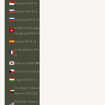
Singapur (SGD $)
Slowakei (EUR €)
Slowenien (EUR €)
Sonderverwaltungsregion
Hongkong (HKD $)
Spanien (EUR €)
St. Barthélemy (EUR
€)
Südkorea (KRW ₩)
Tschechien (CZK Kč)
Ungarn (HUF Ft)
Vereinigte Arabische
Emirate (AED د.إ)
Vereinigte Staaten