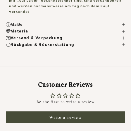
mit „Auf Lager“ gekennzeichnet sind, sind versandbereit
und werden normalerweise am Tag nach dem Kauf
versendet
Maße
Material
Versand & Verpackung
Rückgabe & Rückerstattung
Customer Reviews
Be the first to write a review
HALTE MICH AUF DEM LAUFENDEN
Write a review
NEWSLETTER
Newsletter abonnieren um Neuigkeiten,