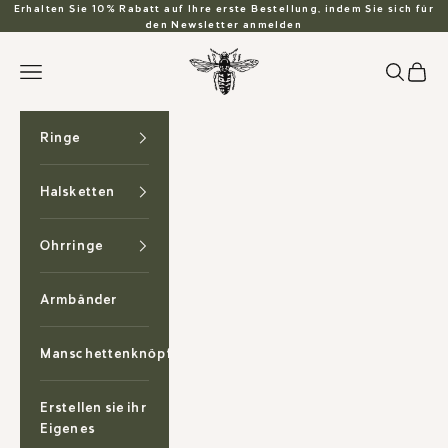
Zum Inhalt springen
Erhalten Sie 10% Rabatt auf Ihre erste Bestellung, indem Sie sich für
den Newsletter anmelden
Anzu Jewelry
Suchen
Waren
Menü
Ringe
Halsketten
Ohrringe
Armbänder
Manschettenknöpfe
Erstellen sie ihr
Eigenes