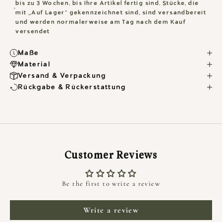
bis zu 3 Wochen, bis Ihre Artikel fertig sind. Stücke, die
mit „Auf Lager“ gekennzeichnet sind, sind versandbereit
und werden normalerweise am Tag nach dem Kauf
versendet
Maße
Material
Versand & Verpackung
Rückgabe & Rückerstattung
Customer Reviews
Be the first to write a review
HALTE MICH AUF DEM LAUFENDEN
Write a review
NEWSLETTER