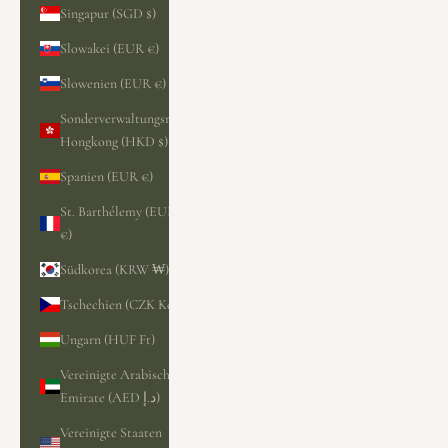
Singapur (SGD $)
Slowakei (EUR €)
Slowenien (EUR €)
Sonderverwaltungsregion
Hongkong (HKD $)
Spanien (EUR €)
St. Barthélemy (EUR
€)
Südkorea (KRW ₩)
Tschechien (CZK Kč)
Ungarn (HUF Ft)
Vereinigte Arabische
Emirate (AED د.إ)
Vereinigte Staaten