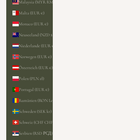
Malaysia (MYR RM)
Malta (EUR €)
Monaco (EUR €)
Neuseeland (NZD $)
Niederlande (EUR €)
Norwegen (EUR €)
Österreich (EUR €)
Polen (PLN zł)
Portugal (EUR €)
Rumänien (RON Lei)
Schweden (SEK kr)
Schweiz (CHF CHF)
Serbien (RSD РСД)