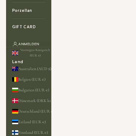
Porzellan
GIFT CARD
ANMELDEN
Vereinigtes Königreich
(EUR €)
Land
Australien (AUD $)
Belgien (EUR €)
Bulgarien (EUR €)
Dänemark (DKK kr.)
Deutschland (EUR €)
Estland (EUR €)
Finnland (EUR €)