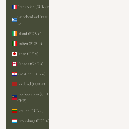
Frankreich (EUR €)
Griechenland (EUR
€)
Irland (EUR €)
Italien (EUR €)
Japan (JPY ¥)
Kanada (CAD $)
Kroatien (EUR €)
Lettland (EUR €)
Liechtenstein (CHF
CHF)
Litauen (EUR €)
Luxemburg (EUR €)