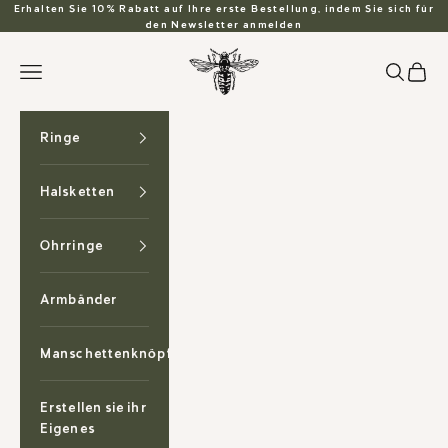
Zum Inhalt springen
Erhalten Sie 10% Rabatt auf Ihre erste Bestellung, indem Sie sich für
den Newsletter anmelden
Anzu Jewelry
Suchen
Waren
Menü
Ringe
Halsketten
Ohrringe
Armbänder
Manschettenknöpfe
Erstellen sie ihr
Eigenes