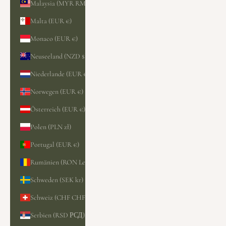
Malaysia (MYR RM)
Malta (EUR €)
Monaco (EUR €)
Neuseeland (NZD $)
Niederlande (EUR €)
Norwegen (EUR €)
Österreich (EUR €)
Polen (PLN zł)
Portugal (EUR €)
Rumänien (RON Lei)
Schweden (SEK kr)
Schweiz (CHF CHF)
Serbien (RSD РСД)