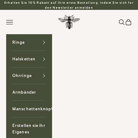
Zum Inhalt springen
Erhalten Sie 10% Rabatt auf Ihre erste Bestellung, indem Sie sich für
den Newsletter anmelden
Anzu Jewelry
Suchen
Waren
Menü
Ringe
Halsketten
Ohrringe
Armbänder
Manschettenknöpfe
Erstellen sie ihr
Eigenes