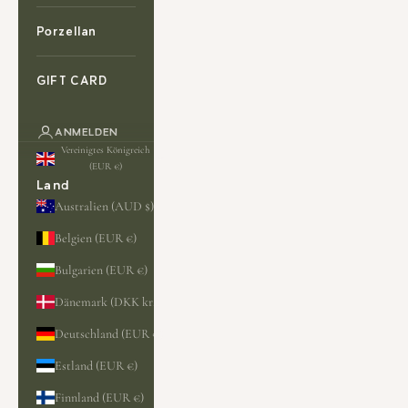
Porzellan
GIFT CARD
ANMELDEN
Vereinigtes Königreich
(EUR €)
Land
Australien (AUD $)
Belgien (EUR €)
Bulgarien (EUR €)
Dänemark (DKK kr.)
Deutschland (EUR €)
Estland (EUR €)
Finnland (EUR €)