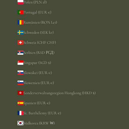
Polen (PLN zł)
Portugal (EUR €)
Rumänien (RON Lei)
Schweden (SEK kr)
Schweiz (CHF CHF)
Serbien (RSD РСД)
Singapur (SGD $)
Slowakei (EUR €)
Slowenien (EUR €)
Sonderverwaltungsregion Hongkong (HKD $)
Spanien (EUR €)
St. Barthélemy (EUR €)
Südkorea (KRW ₩)