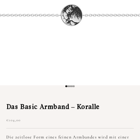
Gehe zu Element 1
Gehe zu Element 2
Gehe zu Element 3
Gehe zu Element 4
Gehe zu Element 5
Das Basic Armband – Koralle
Angebot
€104,00
Die zeitlose Form eines feinen Armbandes wird mit einer