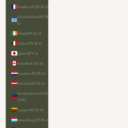
Frankreich (EUR €)
Griechenland (EUR
€)
Irland (EUR €)
Italien (EUR €)
Japan (JPY ¥)
Kanada (CAD $)
Kroatien (EUR €)
Lettland (EUR €)
Liechtenstein (CHF
CHF)
Litauen (EUR €)
Luxemburg (EUR €)