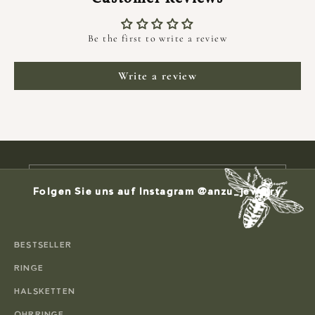
Be the first to write a review
HALTE MICH AUF DEM LAUFENDEN
Write a review
NEWSLETTER
Newsletter abonnieren um Neuigkeiten,
exklusive Angebote und 10 % Rabatt auf die
erste Bestellung erhalten.
E-Mail
Folgen Sie uns auf Instagram @anzu_jewelry
ABONNIEREN
BESTSELLER
RINGE
HALSKETTEN
OHRRINGE