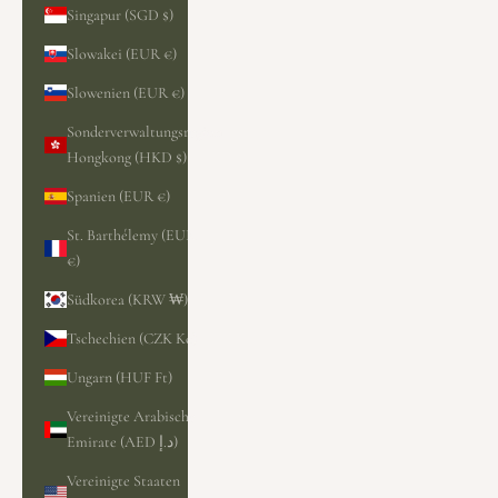
Singapur (SGD $)
Slowakei (EUR €)
Slowenien (EUR €)
Sonderverwaltungsregion
Hongkong (HKD $)
Spanien (EUR €)
St. Barthélemy (EUR
€)
Südkorea (KRW ₩)
Tschechien (CZK Kč)
Ungarn (HUF Ft)
Vereinigte Arabische
Emirate (AED د.إ)
Vereinigte Staaten